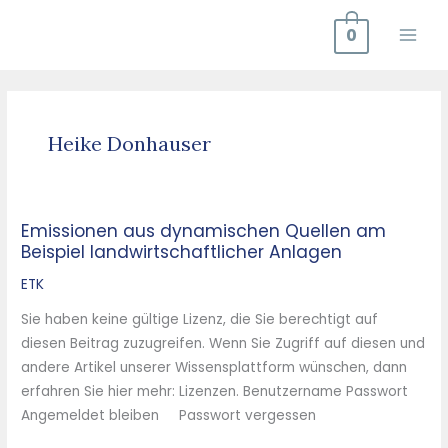
Zum
0
Inhalt
springen
Heike Donhauser
Emissionen aus dynamischen Quellen am
Emissionen
Beispiel landwirtschaftlicher Anlagen
aus
dynamischen
ETK
Quellen
Sie haben keine gültige Lizenz, die Sie berechtigt auf
am
diesen Beitrag zuzugreifen. Wenn Sie Zugriff auf diesen und
Beispiel
andere Artikel unserer Wissensplattform wünschen, dann
landwirtschaftlicher
erfahren Sie hier mehr: Lizenzen. Benutzername Passwort
Anlagen
Angemeldet bleiben Passwort vergessen