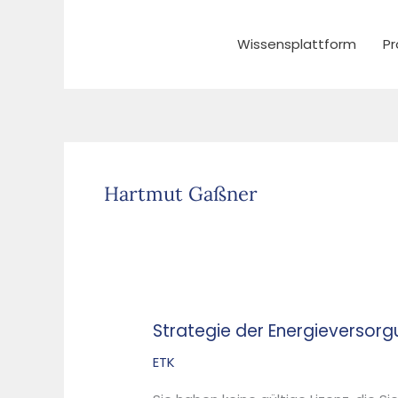
Zum
Inhalt
Wissensplattform
Pr
springen
Hartmut Gaßner
Strategie der Energieversor
Strategie
der
ETK
Energieversorgung