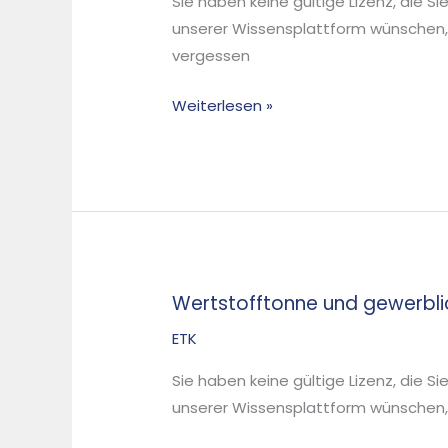
Sie haben keine gültige Lizenz, die S
2020
unserer Wissensplattform wünschen,
vergessen
Weiterlesen »
Wertstofftonne und gewerbl
Wertstofftonne
und
ETK
gewerbliche
Sie haben keine gültige Lizenz, die S
Sammlung
unserer Wissensplattform wünschen, d