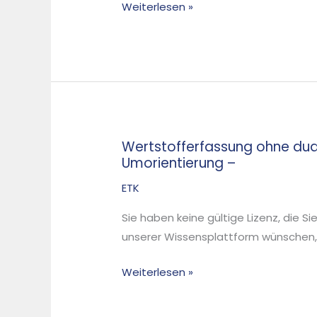
Weiterlesen »
Wertstofferfassung ohne du
Wertstofferfassung
Umorientierung –
ohne
duale
ETK
Systeme
Sie haben keine gültige Lizenz, die S
und
unserer Wissensplattform wünschen, d
Produktverantwortung
–
Weiterlesen »
Ökonomische
und