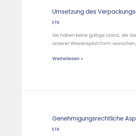
Umsetzung des Verpackungs
Umsetzung
des
ETK
Verpackungsgesetzes
Sie haben keine gültige Lizenz, die S
unserer Wissensplattform wünschen, d
Weiterlesen »
Genehmigungsrechtliche Asp
Genehmigungsrechtliche
Aspekte
ETK
bei