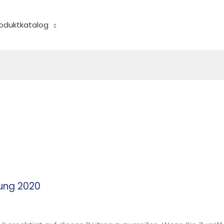
oduktkatalog
gung 2020