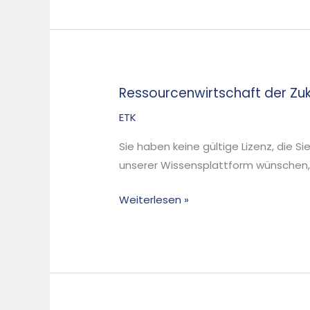
ökologische
Umorientierung
–
Ressourcenwirtschaft der Zu
Ressourcenwirtschaft
der
ETK
Zukunft
Sie haben keine gültige Lizenz, die S
unserer Wissensplattform wünschen, d
Weiterlesen »