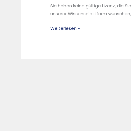
Sie haben keine gültige Lizenz, die S
Vorhaben
unserer Wissensplattform wünschen, d
der
Klärschlammverbrennung
Weiterlesen »