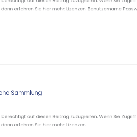
ie berechtigt auf diesen Beitrag zuzugreifen. Wenn Sie Zugriff
 dann erfahren Sie hier mehr: Lizenzen. Benutzername Pa
iche Sammlung
ie berechtigt auf diesen Beitrag zuzugreifen. Wenn Sie Zugriff
ann erfahren Sie hier mehr: Lizenzen.