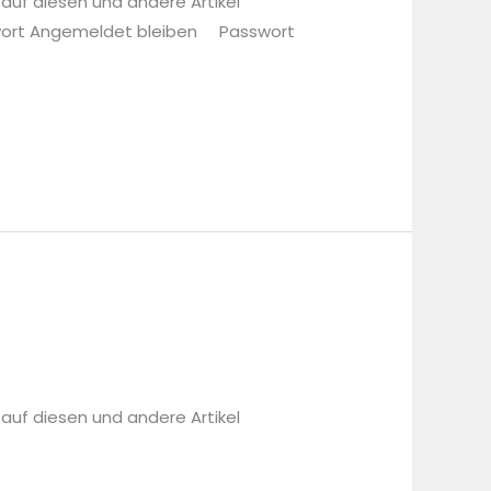
 auf diesen und andere Artikel
sswort Angemeldet bleiben Passwort
 auf diesen und andere Artikel