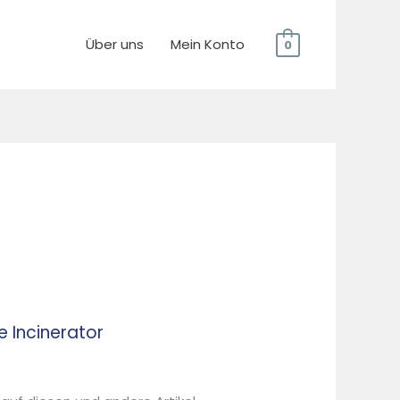
Über uns
Mein Konto
0
e Incinerator