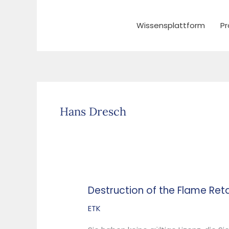
Zum
Inhalt
Wissensplattform
Pr
springen
Hans Dresch
Destruction of the Flame Reta
Destruction
of
ETK
the