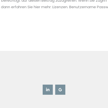
ie berechtigt auf diesen Beitrag zuzugreifen. Wenn Sie Zugriff
 dann erfahren Sie hier mehr: Lizenzen. Benutzername Pa