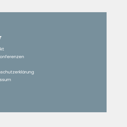
r
kt
 Konferenzen
schutzerklärung
essum