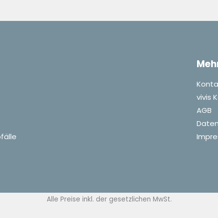
Meh
Konta
vivis
AGB
Daten
fälle
Impr
Alle Preise inkl. der gesetzlichen MwSt.