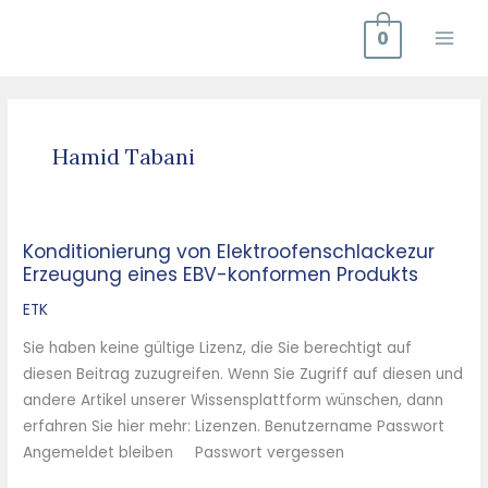
Zum
0
Inhalt
springen
Hamid Tabani
Konditionierung von Elektroofenschlackezur
Konditionierung
Erzeugung eines EBV-konformen Produkts
von
Elektroofenschlackezur
ETK
Erzeugung
Sie haben keine gültige Lizenz, die Sie berechtigt auf
eines
diesen Beitrag zuzugreifen. Wenn Sie Zugriff auf diesen und
EBV-
andere Artikel unserer Wissensplattform wünschen, dann
konformen
erfahren Sie hier mehr: Lizenzen. Benutzername Passwort
Produkts
Angemeldet bleiben Passwort vergessen