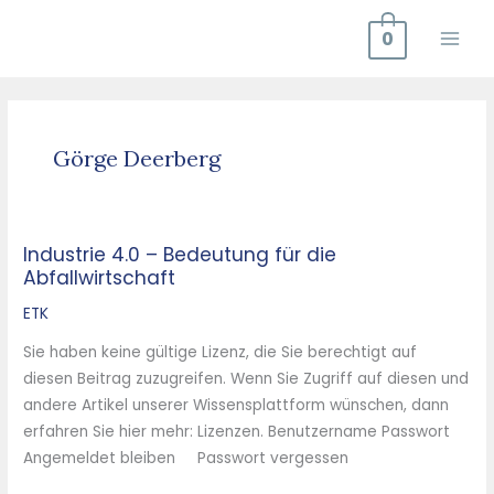
Zum
0
Inhalt
springen
Görge Deerberg
Industrie 4.0 – Bedeutung für die
Industrie
Abfallwirtschaft
4.0
–
ETK
Bedeutung
Sie haben keine gültige Lizenz, die Sie berechtigt auf
für
diesen Beitrag zuzugreifen. Wenn Sie Zugriff auf diesen und
die
andere Artikel unserer Wissensplattform wünschen, dann
Abfallwirtschaft
erfahren Sie hier mehr: Lizenzen. Benutzername Passwort
Angemeldet bleiben Passwort vergessen