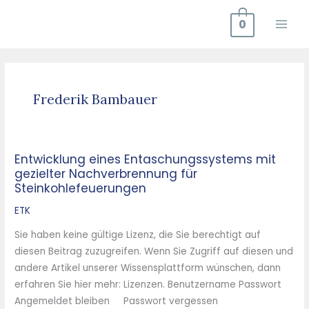
Zum
0
Inhalt
springen
Frederik Bambauer
Entwicklung eines Entaschungssystems mit
Entwicklung
gezielter Nachverbrennung für
eines
Steinkohlefeuerungen
Entaschungssystems
mit
ETK
gezielter
Sie haben keine gültige Lizenz, die Sie berechtigt auf
Nachverbrennung
diesen Beitrag zuzugreifen. Wenn Sie Zugriff auf diesen und
für
andere Artikel unserer Wissensplattform wünschen, dann
Steinkohlefeuerungen
erfahren Sie hier mehr: Lizenzen. Benutzername Passwort
Angemeldet bleiben Passwort vergessen