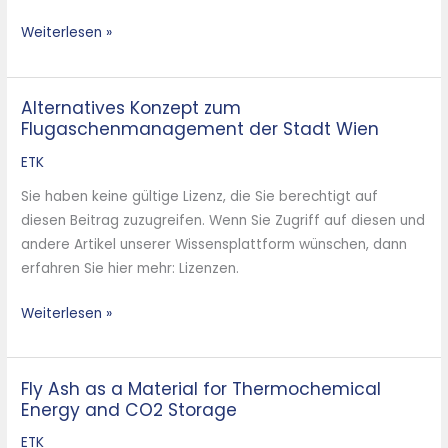
Weiterlesen »
Alternatives Konzept zum
Alternatives
Flugaschenmanagement der Stadt Wien
Konzept
zum
ETK
Flugaschenmanagement
Sie haben keine gültige Lizenz, die Sie berechtigt auf
der
diesen Beitrag zuzugreifen. Wenn Sie Zugriff auf diesen und
Stadt
andere Artikel unserer Wissensplattform wünschen, dann
Wien
erfahren Sie hier mehr: Lizenzen.
Weiterlesen »
Fly Ash as a Material for Thermochemical
Fly
Energy and CO2 Storage
Ash
as
ETK