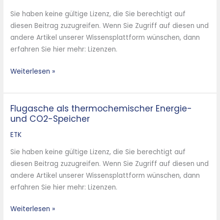
a
Sie haben keine gültige Lizenz, die Sie berechtigt auf
Material
diesen Beitrag zuzugreifen. Wenn Sie Zugriff auf diesen und
for
andere Artikel unserer Wissensplattform wünschen, dann
Thermochemical
erfahren Sie hier mehr: Lizenzen.
Energy
and
Weiterlesen »
CO2
Storage
Flugasche als thermochemischer Energie-
Flugasche
und CO2-Speicher
als
thermochemischer
ETK
Energie-
Sie haben keine gültige Lizenz, die Sie berechtigt auf
und
diesen Beitrag zuzugreifen. Wenn Sie Zugriff auf diesen und
CO2-
andere Artikel unserer Wissensplattform wünschen, dann
Speicher
erfahren Sie hier mehr: Lizenzen.
Weiterlesen »