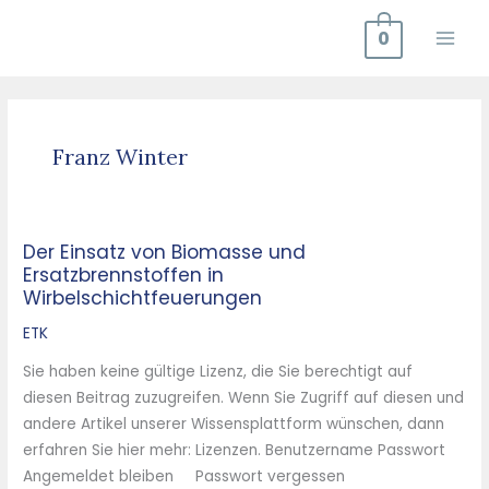
Zum
0
Inhalt
springen
Franz Winter
Der Einsatz von Biomasse und
Der
Ersatzbrennstoffen in
Einsatz
Wirbelschichtfeuerungen
von
Biomasse
ETK
und
Sie haben keine gültige Lizenz, die Sie berechtigt auf
Ersatzbrennstoffen
diesen Beitrag zuzugreifen. Wenn Sie Zugriff auf diesen und
in
andere Artikel unserer Wissensplattform wünschen, dann
Wirbelschichtfeuerungen
erfahren Sie hier mehr: Lizenzen. Benutzername Passwort
Angemeldet bleiben Passwort vergessen