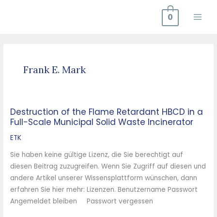
Zum
0
Inhalt
springen
Frank E. Mark
Destruction of the Flame Retardant HBCD in a
Destruction
Full-Scale Municipal Solid Waste Incinerator
of
the
ETK
Flame
Sie haben keine gültige Lizenz, die Sie berechtigt auf
Retardant
diesen Beitrag zuzugreifen. Wenn Sie Zugriff auf diesen und
HBCD
andere Artikel unserer Wissensplattform wünschen, dann
in
erfahren Sie hier mehr: Lizenzen. Benutzername Passwort
a
Angemeldet bleiben Passwort vergessen
Full-
Scale