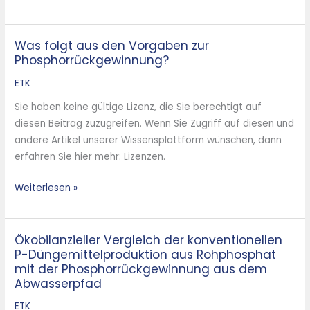
Was folgt aus den Vorgaben zur
Was
Phosphorrückgewinnung?
folgt
aus
ETK
den
Sie haben keine gültige Lizenz, die Sie berechtigt auf
Vorgaben
diesen Beitrag zuzugreifen. Wenn Sie Zugriff auf diesen und
zur
andere Artikel unserer Wissensplattform wünschen, dann
Phosphorrückgewinnung?
erfahren Sie hier mehr: Lizenzen.
Weiterlesen »
Ökobilanzieller Vergleich der konventionellen
Ökobilanzieller
P-Düngemittelproduktion aus Rohphosphat
Vergleich
mit der Phosphorrückgewinnung aus dem
der
Abwasserpfad
konventionellen
ETK
P-