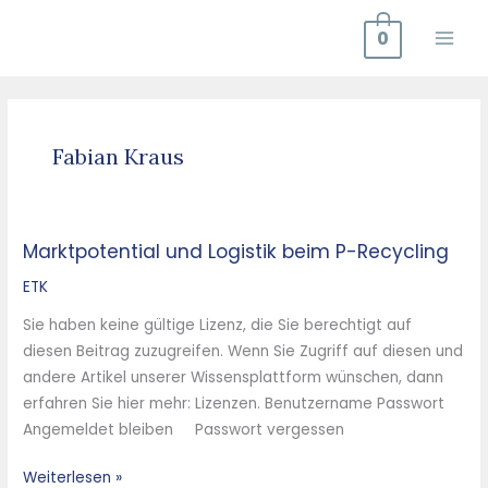
Zum
0
Inhalt
springen
Fabian Kraus
Marktpotential und Logistik beim P-Recycling
Marktpotential
und
ETK
Logistik
Sie haben keine gültige Lizenz, die Sie berechtigt auf
beim
diesen Beitrag zuzugreifen. Wenn Sie Zugriff auf diesen und
P-
andere Artikel unserer Wissensplattform wünschen, dann
Recycling
erfahren Sie hier mehr: Lizenzen. Benutzername Passwort
Angemeldet bleiben Passwort vergessen
Weiterlesen »