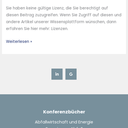
Düngemittelproduktion
Sie haben keine gültige Lizenz, die Sie berechtigt auf
aus
diesen Beitrag zuzugreifen. Wenn Sie Zugriff auf diesen und
Rohphosphat
andere Artikel unserer Wissensplattform wünschen, dann
mit
erfahren Sie hier mehr: Lizenzen.
der
Phosphorrückgewinnung
Weiterlesen »
aus
dem
Abwasserpfad
Konferenzbücher
Abfallwirtschaft und Energie