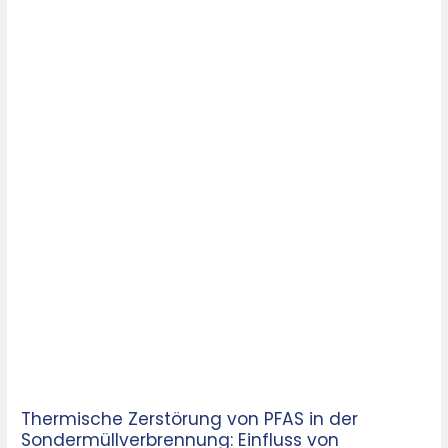
und
PFAS-
Konzentration
Thermische Zerstörung von PFAS in der
Sondermüllverbrennung: Einfluss von