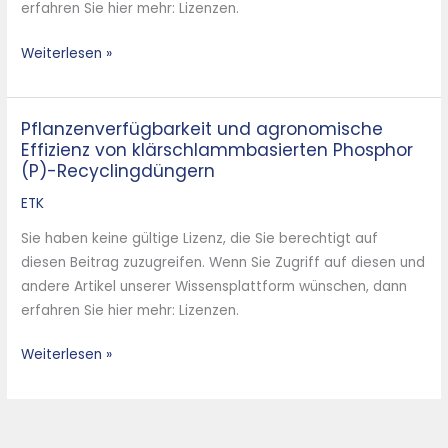
erfahren Sie hier mehr: Lizenzen.
Weiterlesen »
Pflanzenverfügbarkeit und agronomische
Pflanzenverfügbarkeit
Effizienz von klärschlammbasierten Phosphor
und
(P)-Recyclingdüngern
agronomische
Effizienz
ETK
von
Sie haben keine gültige Lizenz, die Sie berechtigt auf
klärschlammbasierten
diesen Beitrag zuzugreifen. Wenn Sie Zugriff auf diesen und
Phosphor
andere Artikel unserer Wissensplattform wünschen, dann
(P)-
erfahren Sie hier mehr: Lizenzen.
Recyclingdüngern
Weiterlesen »