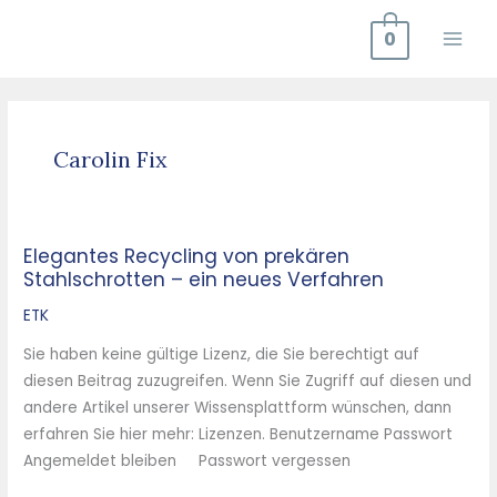
Zum
0
Inhalt
springen
Carolin Fix
Elegantes Recycling von prekären
Elegantes
Stahlschrotten – ein neues Verfahren
Recycling
von
ETK
prekären
Sie haben keine gültige Lizenz, die Sie berechtigt auf
Stahlschrotten
diesen Beitrag zuzugreifen. Wenn Sie Zugriff auf diesen und
–
andere Artikel unserer Wissensplattform wünschen, dann
ein
erfahren Sie hier mehr: Lizenzen. Benutzername Passwort
neues
Angemeldet bleiben Passwort vergessen
Verfahren