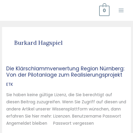
Zum
0
Inhalt
springen
Burkard Hagspiel
Die Klärschlammverwertung Region Nürnberg:
Die
Von der Pilotanlage zum Realisierungsprojekt
Klärschlammverwertung
Region
ETK
Nürnberg:
Sie haben keine gültige Lizenz, die Sie berechtigt auf
Von
diesen Beitrag zuzugreifen. Wenn Sie Zugriff auf diesen und
der
andere Artikel unserer Wissensplattform wünschen, dann
Pilotanlage
erfahren Sie hier mehr: Lizenzen. Benutzername Passwort
zum
Angemeldet bleiben Passwort vergessen
Realisierungsprojekt