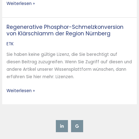
Weiterlesen »
Regenerative Phosphor-Schmelzkonversion
Regenerative
von Klärschlamm der Region Nürnberg
Phosphor-
Schmelzkonversion
ETK
von
Sie haben keine gültige Lizenz, die Sie berechtigt auf
Klärschlamm
diesen Beitrag zuzugreifen. Wenn Sie Zugriff auf diesen und
der
andere Artikel unserer Wissensplattform wünschen, dann
Region
erfahren Sie hier mehr: Lizenzen.
Nürnberg
Weiterlesen »