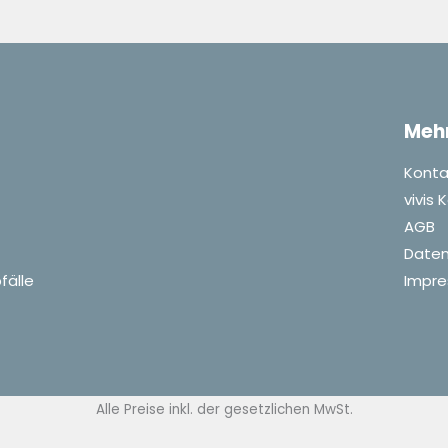
Meh
Konta
vivis
AGB
Daten
fälle
Impr
Alle Preise inkl. der gesetzlichen MwSt.