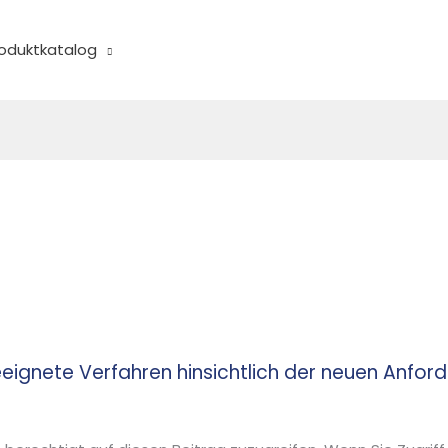
oduktkatalog
ignete Verfahren hinsichtlich der neuen Anfor