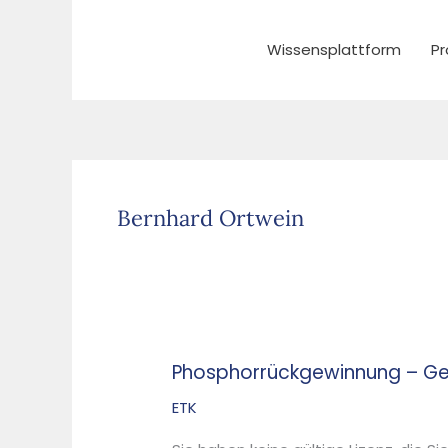
Zum
Inhalt
Wissensplattform
Pr
springen
Bernhard Ortwein
Phosphorrückgewinnung – Gee
Phosphorrückgewinnung
–
ETK
Geeignete