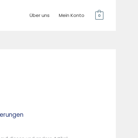
Über uns
Mein Konto
0
derungen