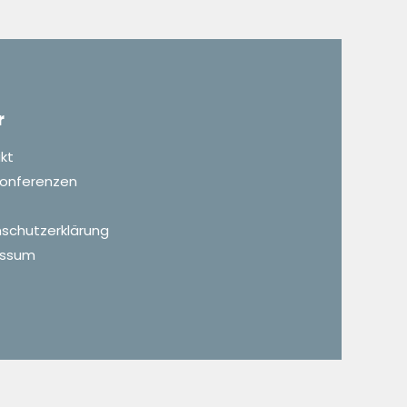
r
kt
 Konferenzen
schutzerklärung
essum