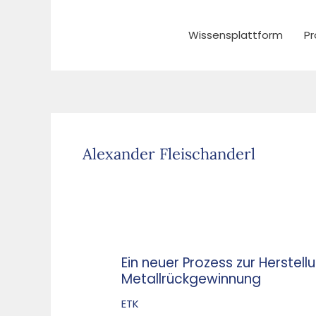
Zum
Inhalt
Wissensplattform
Pr
springen
Alexander Fleischanderl
Ein neuer Prozess zur Herstel
Ein
Metallrückgewinnung
neuer
Prozess
ETK