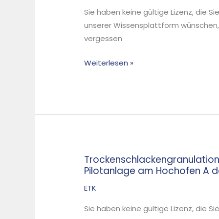
zur
Sie haben keine gültige Lizenz, die S
Herstellung
unserer Wissensplattform wünschen,
von
vergessen
Zementklinker
aus
Weiterlesen »
Konverterschlacke
(LDS),
bei
gleichzeitiger
Metallrückgewinnung
Trockenschlackengranulation
Trockenschlackengranulation
Pilotanlage am Hochofen A d
zu
Hüttensand
ETK
mit
Sie haben keine gültige Lizenz, die S
Wärmerückgewinnung