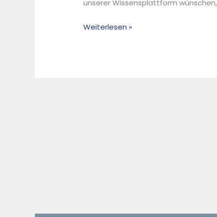
unserer Wissensplattform wünschen, d
–
Entwicklungsstatus
Weiterlesen »
der
Pilotanlage
am
Hochofen
A
der
voestalpine
–