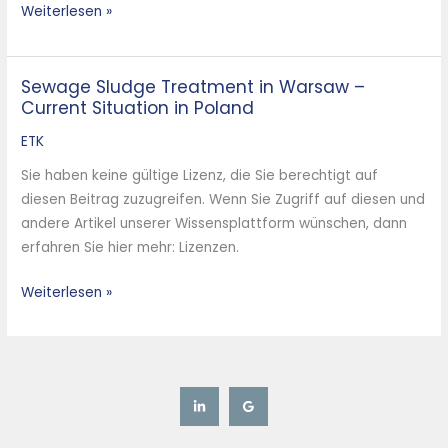
Weiterlesen »
Sewage Sludge Treatment in Warsaw –
Sewage
Current Situation in Poland
Sludge
Treatment
ETK
in
Sie haben keine gültige Lizenz, die Sie berechtigt auf
Warsaw
diesen Beitrag zuzugreifen. Wenn Sie Zugriff auf diesen und
–
andere Artikel unserer Wissensplattform wünschen, dann
Current
erfahren Sie hier mehr: Lizenzen.
Situation
in
Weiterlesen »
Poland