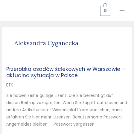
Zum
0
Inhalt
springen
Aleksandra Cyganecka
Przeróbka osadów ściekowych w Warszawie –
Przeróbka
aktualna sytuacja w Polsce
osadów
ściekowych
ETK
w
Sie haben keine gültige Lizenz, die Sie berechtigt auf
Warszawie
diesen Beitrag zuzugreifen. Wenn Sie Zugriff auf diesen und
–
andere Artikel unserer Wissensplattform wünschen, dann
aktualna
erfahren Sie hier mehr: Lizenzen. Benutzername Passwort
sytuacja
Angemeldet bleiben Passwort vergessen
w
Polsce