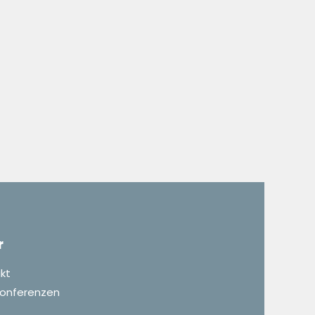
r
kt
 Konferenzen