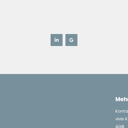
Meh
Konta
vivis
AGB