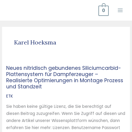
Zum
0
Inhalt
springen
Karel Hoeksma
Neues nitridisch gebundenes Siliciumcarbid-
Neues
Plattensystem für Dampferzeuger –
nitridisch
Realisierte Optimierungen in Montage Prozess
gebundenes
und Standzeit
Siliciumcarbid-
ETK
Plattensystem
für
Sie haben keine gültige Lizenz, die Sie berechtigt auf
Dampferzeuger
diesen Beitrag zuzugreifen. Wenn Sie Zugriff auf diesen und
–
andere Artikel unserer Wissensplattform wünschen, dann
Realisierte
erfahren Sie hier mehr: Lizenzen. Benutzername Passwort
Optimierungen