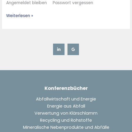
Angemeldet bleiben Passwort vergessen
in
Montage
Weiterlesen »
Prozess
und
Standzeit
Konferenzbücher
Abfallwirtschaft und Energie
Energie aus Abfall
Verwertung von Klärschlamm
Recycling und Rohstoffe
Mineralische Nebenprodukte und Abfälle