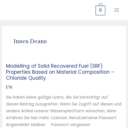
Zum
0
Inhalt
springen
Innes Deans
Modelling of Solid Recovered Fuel (SRF)
Modelling
Properties Based on Material Composition –
of
Chloride Quality
Solid
Recovered
ETK
Fuel
Sie haben keine gültige Lizenz, die Sie berechtigt auf
(SRF)
diesen Beitrag zuzugreifen. Wenn Sie Zugriff auf diesen und
Properties
andere Artikel unserer Wissensplattform wünschen, dann
Based
erfahren Sie hier mehr: Lizenzen. Benutzername Passwort
on
Angemeldet bleiben Passwort vergessen
Material